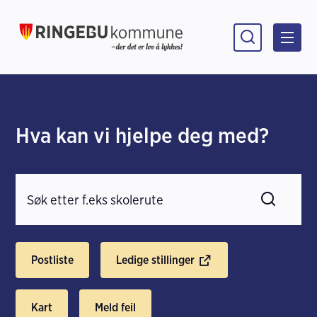
Ringebu kommune
Hva kan vi hjelpe deg med?
S
ø
Søk
k
e
t
Postliste
Ledige stillinger
e
k
s
Kart
Meld feil