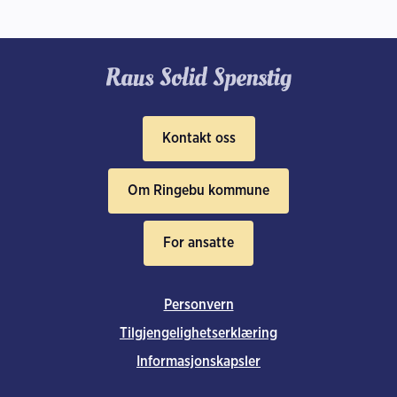
s
j
o
n
Kontakt oss
Om Ringebu kommune
For ansatte
Personvern
Tilgjengelighetserklæring
Informasjonskapsler