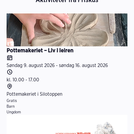
Pottemakeriet – Liv i leiren
D
a
Søndag 9. august 2026 - søndag 16. august 2026
t
T
o
i
kl. 10.00 - 17.00
d
S
s
t
Pottemakeriet i Silotoppen
I
p
e
Gratis
Barn
n
u
d
Ungdom
f
n
o
k
r
t