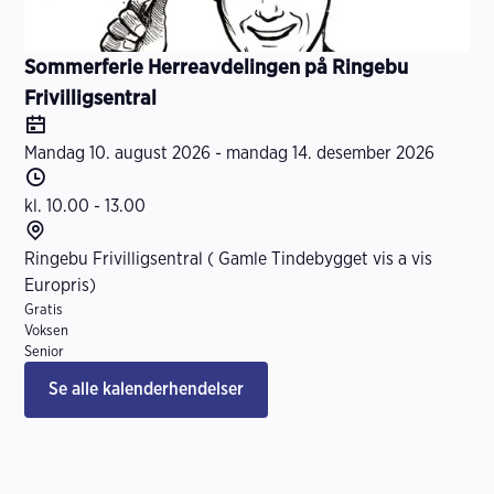
r
t
m
a
Sommerferie Herreavdelingen på Ringebu
s
Frivilligsentral
j
D
o
a
Mandag 10. august 2026 - mandag 14. desember 2026
n
t
T
o
i
kl. 10.00 - 13.00
d
S
s
t
Ringebu Frivilligsentral ( Gamle Tindebygget vis a vis
p
e
Europris)
I
u
d
Gratis
Voksen
n
n
Senior
f
k
Se alle kalenderhendelser
o
t
r
m
a