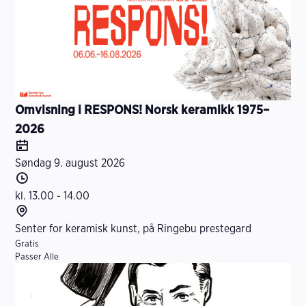
m
a
s
j
o
n
Omvisning i RESPONS! Norsk keramikk 1975–
2026
D
a
Søndag 9. august 2026
t
T
o
i
kl. 13.00 - 14.00
d
S
s
t
Senter for keramisk kunst, på Ringebu prestegard
I
p
e
Gratis
Passer Alle
n
u
d
f
n
o
k