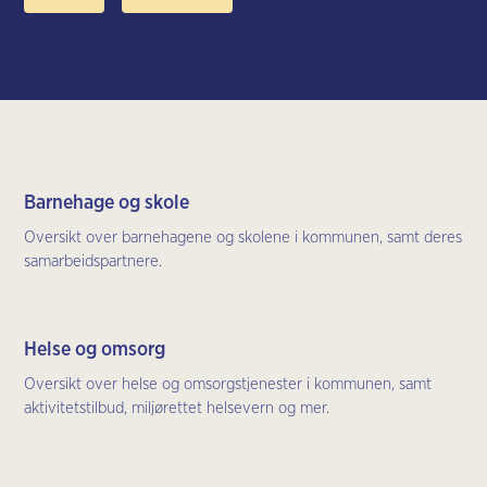
t
Barnehage og skole
Oversikt over barnehagene og skolene i kommunen, samt deres
samarbeidspartnere.
Helse og omsorg
Oversikt over helse og omsorgstjenester i kommunen, samt
aktivitetstilbud, miljørettet helsevern og mer.