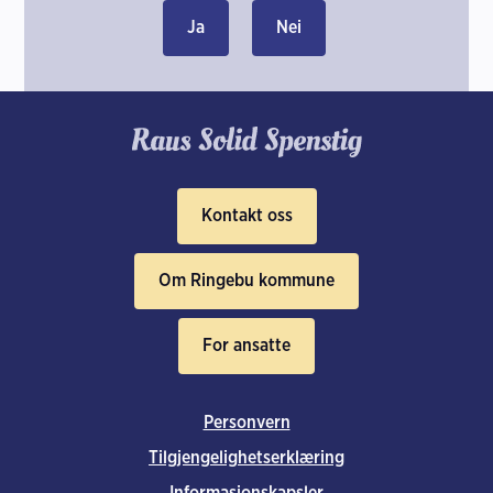
Ja
Nei
Kontakt oss
Om Ringebu kommune
For ansatte
Personvern
Tilgjengelighetserklæring
Informasjonskapsler