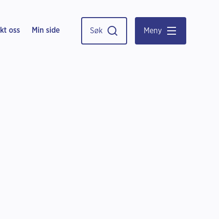
kt oss
Min side
Søk
Meny