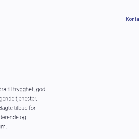
Konta
a til trygghet, god
ggende tjenester,
lagte tilbud for
uderende og
um.