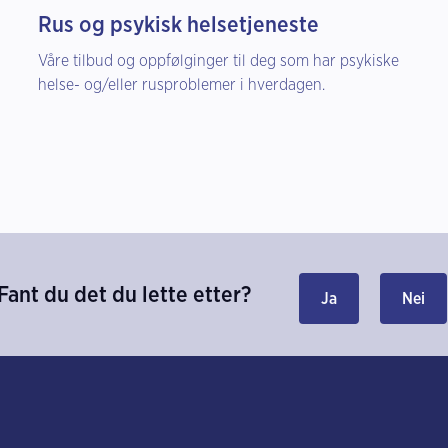
Rus og psykisk helsetjeneste
Våre tilbud og oppfølginger til deg som har psykiske
helse- og/eller rusproblemer i hverdagen.
Fant du det du lette etter?
Ja
Nei