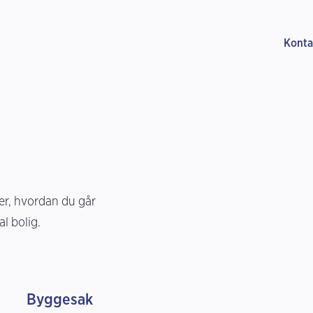
Konta
r, hvordan du går
l bolig.
Byggesak