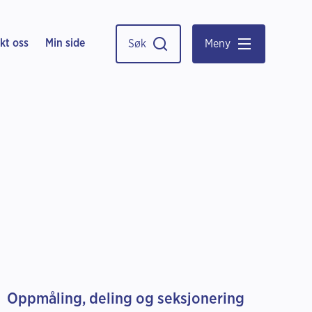
kt oss
Min side
Søk
Meny
Oppmåling, deling og seksjonering