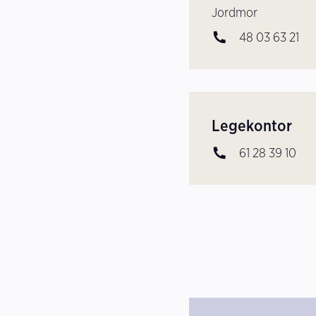
Jordmor
Telefon
48 03 63 21
Legekontor
Telefon
61 28 39 10