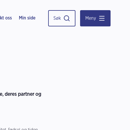
kt oss
Min side
Søk
Meny
e, deres partner og
tet, fødsel og tiden