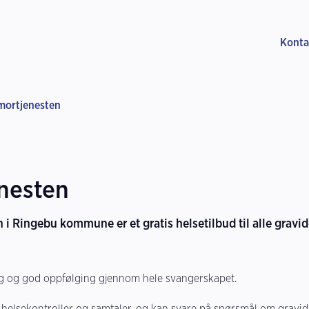
Konta
mortjenesten
nesten
 Ringebu kommune er et gratis helsetilbud til alle gravid
rygg og god oppfølging gjennom hele svangerskapet.
 helsekontroller og samtaler, og kan svare på spørsmål om gravidi