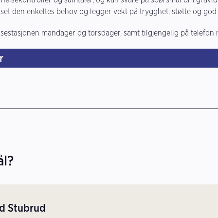
asset den enkeltes behov og legger vekt på trygghet, støtte og god
lsestasjonen mandager og torsdager, samt tilgjengelig på telefon 
r
ål?
d Stubrud