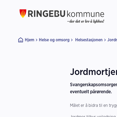
Ringebu kommune
Du er her:
Hjem
Helse og omsorg
Helsestasjonen
Jord
Jordmortje
Svangerskapsomsorgen i
eventuelt pårørende.
Målet er å bidra til en t
Jordmor tilbyr veiledning,