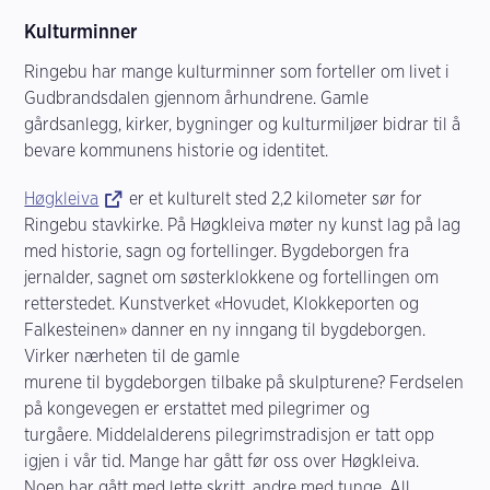
Kulturminner
Ringebu har mange kulturminner som forteller om livet i
Gudbrandsdalen gjennom århundrene. Gamle
gårdsanlegg, kirker, bygninger og kulturmiljøer bidrar til å
bevare kommunens historie og identitet.
Høgkleiva
er et kulturelt sted 2,2 kilometer sør for
Ringebu stavkirke. På Høgkleiva møter ny kunst lag på lag
med historie, sagn og fortellinger. Bygdeborgen fra
jernalder, sagnet om søsterklokkene og fortellingen om
retterstedet. Kunstverket «Hovudet, Klokkeporten og
Falkesteinen» danner en ny inngang til bygdeborgen.
Virker nærheten til de gamle
murene til bygdeborgen tilbake på skulpturene? Ferdselen
på kongevegen er erstattet med pilegrimer og
turgåere. Middelalderens pilegrimstradisjon er tatt opp
igjen i vår tid. Mange har gått før oss over Høgkleiva.
Noen har gått med lette skritt, andre med tunge. All