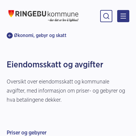
Ringebu kommune
Du er her:
Økonomi, gebyr og skatt
Eiendomsskatt og avgifter
Oversikt over eiendomsskatt og kommunale
avgifter, med informasjon om priser- og gebyrer og
hva betalingene dekker.
Priser og gebyrer