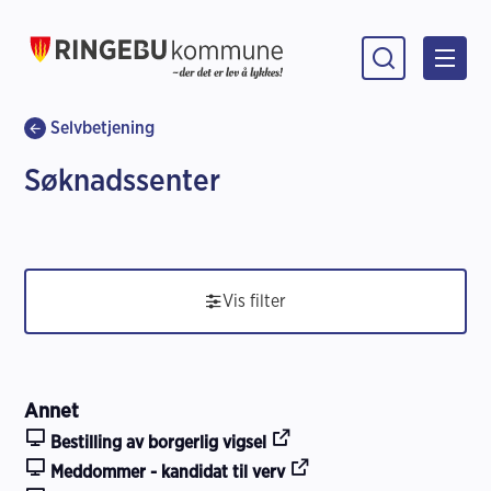
Ringebu kommune
Du er her:
Selvbetjening
Søknadssenter
Vis filter
R
Annet
e
Bestilling av borgerlig vigsel
s
Meddommer - kandidat til verv