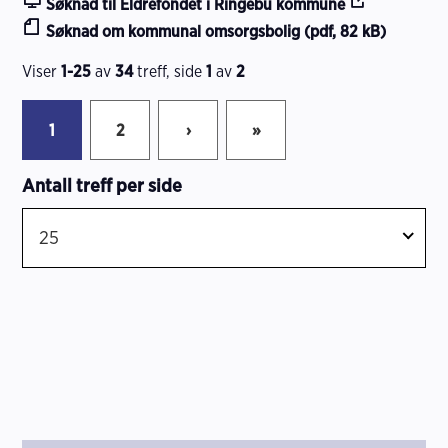
Søknad til Eldrefondet i Ringebu kommune
Søknad om kommunal omsorgsbolig (pdf, 82 kB)
Viser
1-25
av
34
treff, side
1
av
2
1
2
›
»
Antall treff per side
25