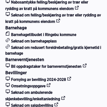
u
Nabosamtykke felling/beskjæring av trær eller
l
rydding av kratt på kommunens eiendom
Søknad om felling/beskjæring av trær eller rydding av
t
kratt på kommunens eiendom
a
Barnehage
t
Barnehagetilbudet i Ringebu kommune
Søknad om barnehageplass
Søknad om redusert foreldrebetaling/gratis kjernetid i
barnehage
Barneverntjenesten
Bli oppdragstaker for barnevernstjenesten
Bevillinger
Fornying av bevilling 2024-2028
Omsetningsoppgave
Søknad om ambulerende
skjenkebevilling/enkeltanledning
Søknad om salgsbevilling