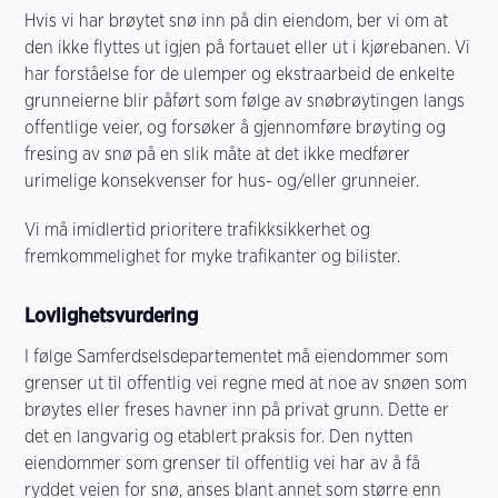
Hvis vi har brøytet snø inn på din eiendom, ber vi om at
den ikke flyttes ut igjen på fortauet eller ut i kjørebanen. Vi
har forståelse for de ulemper og ekstraarbeid de enkelte
grunneierne blir påført som følge av snøbrøytingen langs
offentlige veier, og forsøker å gjennomføre brøyting og
fresing av snø på en slik måte at det ikke medfører
urimelige konsekvenser for hus- og/eller grunneier.
Vi må imidlertid prioritere trafikksikkerhet og
fremkommelighet for myke trafikanter og bilister.
Lovlighetsvurdering
I følge Samferdselsdepartementet må eiendommer som
grenser ut til offentlig vei regne med at noe av snøen som
brøytes eller freses havner inn på privat grunn. Dette er
det en langvarig og etablert praksis for. Den nytten
eiendommer som grenser til offentlig vei har av å få
ryddet veien for snø, anses blant annet som større enn