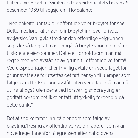
I tillegg vises det til Samferdselsdepartementets brev av 9.
desember 1969 til vegsjefen i Hordaland:
"Med enkelte unntak blir offentlige veier brøytet for snø.
Dette medfører at snøen blir brøytet inn over private
avkjørsler. Vanligvis strekker den offentlige veigrunnen
seg ikke så langt at man unngår å brøyte snøen inn på de
tilstøtende eiendommer. Dette er forhold som man må
regne med ved avståelse av grunn til offentlige veiformål.
Ved ekspropriasjon eller frivillig avtale om vederlaget for
grunnavståelse forutsettes det tatt hensyn til ulemper som
følge av dette. Er grunn avstått uten vederlag, må man gå
ut fra at også ulempene ved forsvarlig snøbrøyting er
godtatt dersom det ikke er tatt uttrykkelig forbehold på
dette punkt"
Det at snø kommer inn på eiendom som følge av
brøyting/fresing av offentlig vei/veiområde, er som klar
hovedregel innenfor tålegrensen etter nabolovens