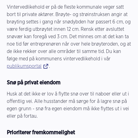
Vintervedlikehold er på de fleste kommunale veger satt
bort til private aktører. Brøyte- og strøinstruksen angir at
brøyting settes i gang når snødybden har passert 6 cm, og
være ferdig utbrøytet innen 12 cm. Rensk etter avsluttet
snøvær kan foregå ved 3 cm. Det minnes om at det kan ta
noe tid før entreprenøren når over hele brøyteroden, og at
de ikke rekker over alle områder til samme tid. Du kan
følge med på kommunens vintervedlikehold i vår
publikumsportal
.
Snø på privat eiendom
Husk at det ikke er lov å flytte snø over til naboer eller ut i
offentlig vei. Alle husstander må sørge for å lagre snø på
egen grunn - snø fra egen eiendom må ikke flyttes ut i vei
eller på fortau.
Prioriterer fremkommelighet