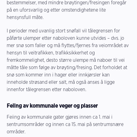
bestemmelser, med mindre brøytingen/fresingen foregår
på en uforsvarlig og etter omstendighetene lite
hensynsfull måte.
I perioder med uvanlig stort snøfall vil tålegrensen for
påførte ulemper etter naboloven kunne utvides – dvs. jo
mer snø som faller og må flyttes/fjernes fra veiområdet av
hensyn til veitrafikken, trafikksikkerhet og
fremkommelighet, desto større ulempe må naboer til vei
måtte tåle som følge av brøyting/fresing. Det forholdet at
snø som kommer inn i hager eller innkjørsler kan
inneholde strøsand eller salt, må også anses å ligge
innenfor tålegrensen etter naboloven.
Feiing av kommunale veger og plasser
Feiing av kommunale gater gjøres innen ca 1. mai i
sentrumsområder og innen ca 15. mai på sentrumsnære
områder.