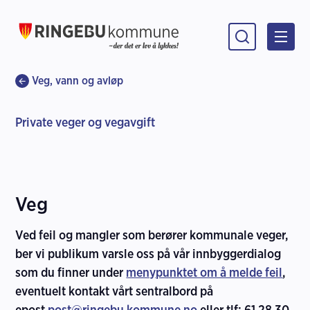
Ringebu kommune
Du er her:
Veg, vann og avløp
Private veger og vegavgift
Veg
Ved feil og mangler som berører kommunale veger,
ber vi publikum varsle oss på vår innbyggerdialog
som du finner under
menypunktet om å melde feil
,
eventuelt kontakt vårt sentralbord på
epost
post@ringebu.kommune.no
eller tlf: 61 28 30