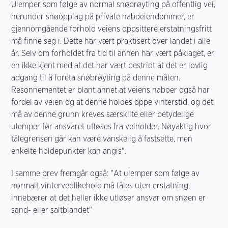
Ulemper som følge av normal snøbrøyting på offentlig vei,
herunder snøopplag på private naboeiendommer, er
gjennomgående forhold veiens oppsittere erstatningsfritt
må finne seg i. Dette har vært praktisert over landet i alle
år. Selv om forholdet fra tid til annen har vært påklaget, er
en ikke kjent med at det har vært bestridt at det er lovlig
adgang til å foreta snøbrøyting på denne måten.
Resonnementet er blant annet at veiens naboer også har
fordel av veien og at denne holdes oppe vinterstid, og det
må av denne grunn kreves særskilte eller betydelige
ulemper før ansvaret utløses fra veiholder. Nøyaktig hvor
tålegrensen går kan være vanskelig å fastsette, men
enkelte holdepunkter kan angis".
I samme brev fremgår også: "At ulemper som følge av
normalt vintervedlikehold må tåles uten erstatning,
innebærer at det heller ikke utløser ansvar om snøen er
sand- eller saltblandet"