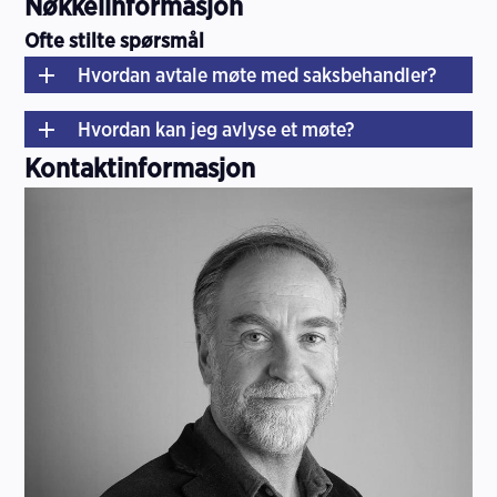
Nøkkelinformasjon
Ofte stilte spørsmål
Hvordan avtale møte med saksbehandler?
Hvordan kan jeg avlyse et møte?
Kontaktinformasjon